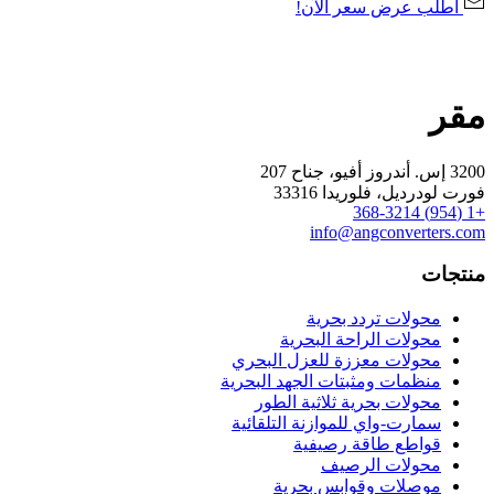
اطلب عرض سعر الآن!
مقر
3200 إس. أندروز أفيو، جناح 207
فورت لودرديل، فلوريدا 33316
+1 (954) 368-3214
info@angconverters.com
منتجات
محولات تردد بحرية
محولات الراحة البحرية
محولات معززة للعزل البحري
منظمات ومثبتات الجهد البحرية
محولات بحرية ثلاثية الطور
سمارت-واي للموازنة التلقائية
قواطع طاقة رصيفية
محولات الرصيف
موصلات وقوابس بحرية