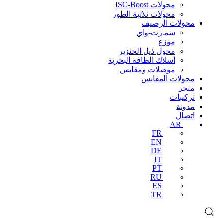
محولات ISO-Boost
محولات ثلاثية الطور
محولات الرصيف
سمارت-واي
موزع
محول ذيل الخنزير
أسلاك الطاقة البحرية
موصلات ومقابس
محولات المقابس
متجر
تركيبات
مدونة
اتصال
AR
FR
EN
DE
IT
PT
RU
ES
TR