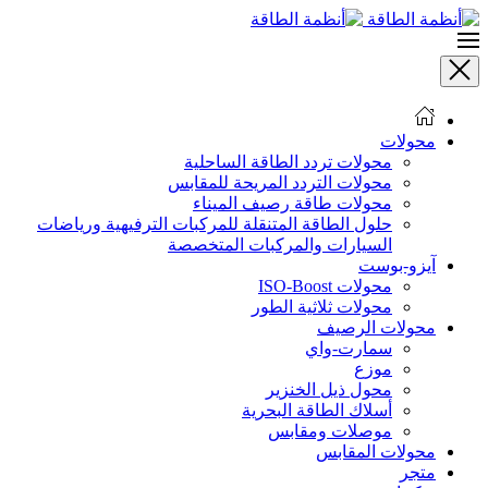
تخطى إلى المحتوى الرئيسي
محولات
محولات تردد الطاقة الساحلية
محولات التردد المريحة للمقابس
محولات طاقة رصيف الميناء
حلول الطاقة المتنقلة للمركبات الترفيهية ورياضات
السيارات والمركبات المتخصصة
آيزو-بوست
محولات ISO-Boost
محولات ثلاثية الطور
محولات الرصيف
سمارت-واي
موزع
محول ذيل الخنزير
أسلاك الطاقة البحرية
موصلات ومقابس
محولات المقابس
متجر